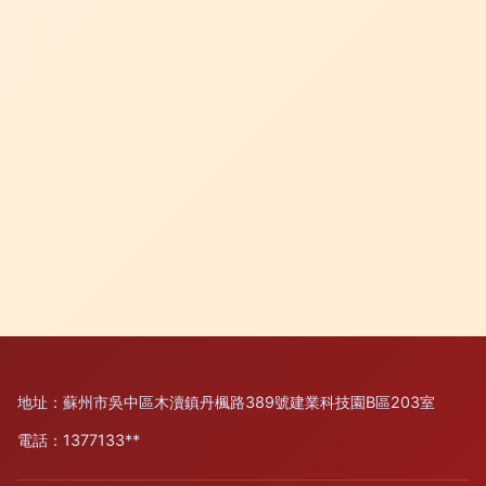
地址：蘇州市吳中區木瀆鎮丹楓路389號建業科技園B區203室
電話：1377133**