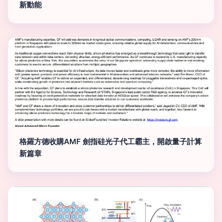
新動能
格羅方德收購AMF 劍指硅光子代工霸主，開啟量子計算
新篇章